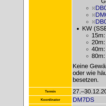
G
DB
DM
DB
KW (SSB
15m:
20m:
40m:
80m:
Keine Gewäh
oder wie häu
besetzen.
27.–30.12.2
Termin
DM7DS
Koordinator