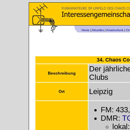
Home
|
Aktuelles
|
Amateurfunk
|
Ch
34. Chaos C
Der jährlic
Beschreibung
Clubs
Leipzig
Ort
FM: 433
DMR:
T
lokal