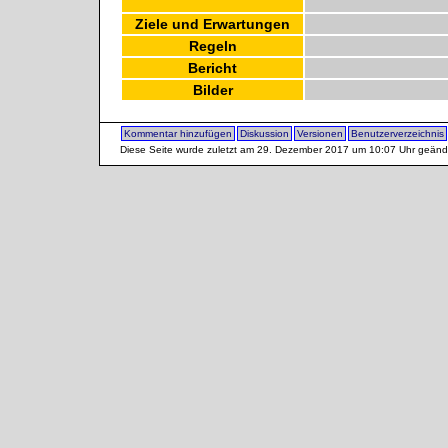
Ziele und Erwartungen
Regeln
Bericht
Bilder
Kommentar hinzufügen
Diskussion
Versionen
Benutzerverzeichnis
Diese Seite wurde zuletzt am 29. Dezember 2017 um 10:07 Uhr geänd