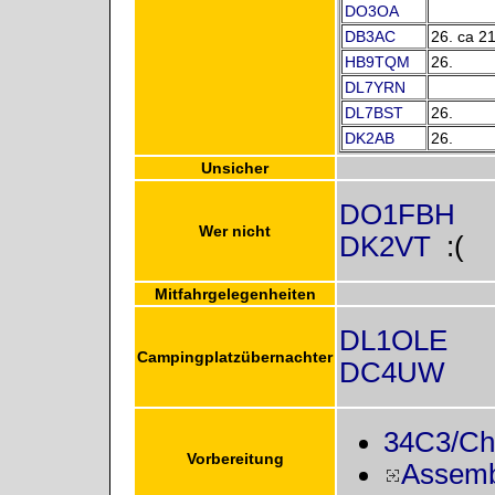
DO3OA
DB3AC
26. ca 2
HB9TQM
26.
DL7YRN
DL7BST
26.
DK2AB
26.
Unsicher
DO1FBH
Wer nicht
DK2VT
:(
Mitfahrgelegenheiten
DL1OLE
Campingplatzübernachter
DC4UW
34C3/Che
Vorbereitung
Assemb