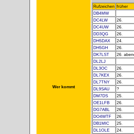
Rufzeichen
früher
DB4MW
DC4LW
26.
DC4UW
26.
DD3QG
26.
DH5DAX
24.
DH5GH
26.
DK7LST
26. aben
DL2LJ
DL3OC
26.
DL7KEX
26.
DL7TNY
26.
Wer kommt
DL9SAU
?
DM7DS
25.
OE1LFB
26.
DG7ABL
26.
DO4WTF
26.
DB1MIC
25.
DL1OLE
24.