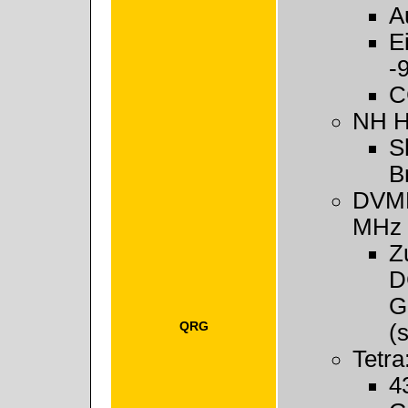
A
E
-
C
NH H
S
B
DVM
MHz
Z
D
G
QRG
(
Tetra
4