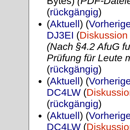
Bytes)
(PDF-Datei
(
rückgängig
)
(
Aktuell
) (
Vorherig
DJ3EI
(
Diskussion
(Nach §4.2 AfuG fu
Prüfung für Leute 
(
rückgängig
)
(
Aktuell
) (
Vorherig
DC4LW
(
Diskussio
(
rückgängig
)
(
Aktuell
) (
Vorherig
DC4LW
(
Diskussio