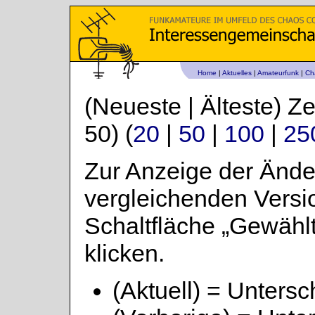
Home
|
Aktuelles
|
Amateurfunk
|
Ch
(Neueste | Älteste) Z
50) (
20
|
50
|
100
|
25
Zur Anzeige der Ände
vergleichenden Versi
Schaltfläche „Gewähl
klicken.
(Aktuell) = Untersc