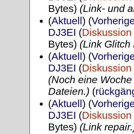
Bytes)
(Link- und a
(
Aktuell
) (
Vorherig
DJ3EI
(
Diskussion
Bytes)
(Link Glitch 
(
Aktuell
) (
Vorherig
DJ3EI
(
Diskussion
(Noch eine Woche 
Dateien.)
(
rückgän
(
Aktuell
) (
Vorherig
DJ3EI
(
Diskussion
Bytes)
(Link repair.