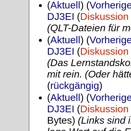
(
Aktuell
) (
Vorherig
DJ3EI
(
Diskussion
(QLT-Dateien für m
(
Aktuell
) (
Vorherig
DJ3EI
(
Diskussion
(Das Lernstandskont
mit rein. (Oder hät
(
rückgängig
)
(
Aktuell
) (
Vorherig
DJ3EI
(
Diskussion
Bytes)
(Links sind i