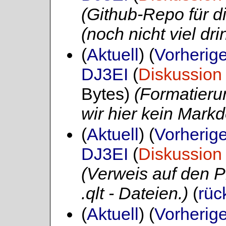
(Github-Repo für d
(noch nicht viel drin
(
Aktuell
) (
Vorherig
DJ3EI
(
Diskussion
Bytes)
(Formatieru
wir hier kein Mark
(
Aktuell
) (
Vorherig
DJ3EI
(
Diskussion
(Verweis auf den P
.qlt - Dateien.)
(
rüc
(
Aktuell
) (
Vorherig