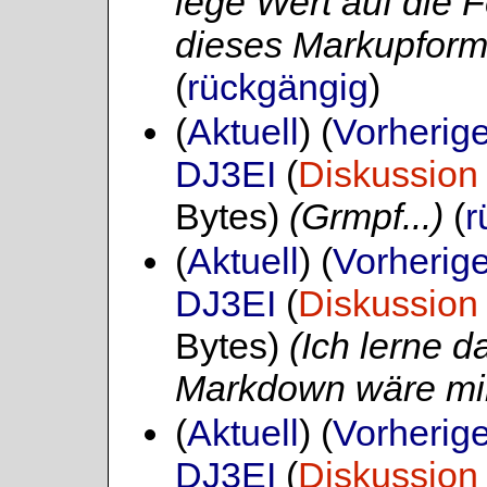
lege Wert auf die F
dieses Markupforma
(
rückgängig
)
(
Aktuell
) (
Vorherig
DJ3EI
(
Diskussion
Bytes)
(Grmpf...)
(
r
(
Aktuell
) (
Vorherig
DJ3EI
(
Diskussion
Bytes)
(Ich lerne d
Markdown wäre mir 
(
Aktuell
) (
Vorherig
DJ3EI
(
Diskussion