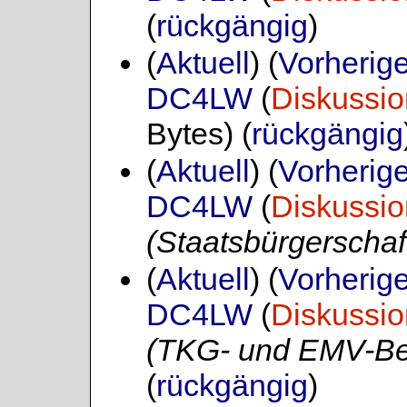
(
rückgängig
)
(
Aktuell
) (
Vorherig
DC4LW
(
Diskussio
Bytes)
(
rückgängig
(
Aktuell
) (
Vorherig
DC4LW
(
Diskussio
(Staatsbürgerschaf
(
Aktuell
) (
Vorherig
DC4LW
(
Diskussio
(TKG- und EMV-Bei
(
rückgängig
)