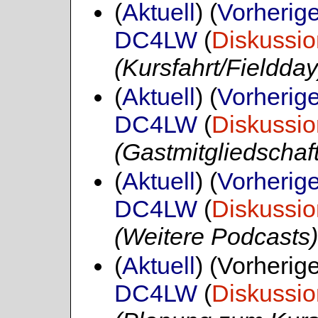
(
Aktuell
) (
Vorherig
DC4LW
(
Diskussio
(Kursfahrt/Fieldday
(
Aktuell
) (
Vorherig
DC4LW
(
Diskussio
(Gastmitgliedscha
(
Aktuell
) (
Vorherig
DC4LW
(
Diskussio
(Weitere Podcasts)
(
Aktuell
) (Vorherig
DC4LW
(
Diskussio