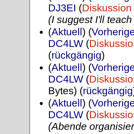
DJ3EI
(
Diskussion
(I suggest I'll teac
(
Aktuell
) (
Vorherig
DC4LW
(
Diskussio
(
rückgängig
)
(
Aktuell
) (
Vorherig
DC4LW
(
Diskussio
Bytes)
(
rückgängig
(
Aktuell
) (
Vorherig
DC4LW
(
Diskussio
(Abende organisie