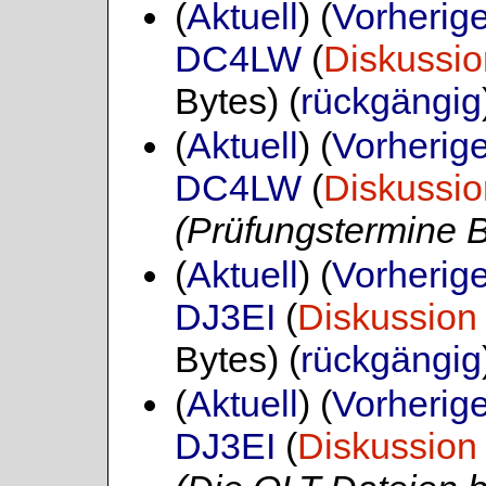
(
Aktuell
) (
Vorherig
DC4LW
(
Diskussio
Bytes)
(
rückgängig
(
Aktuell
) (
Vorherig
DC4LW
(
Diskussio
(Prüfungstermine 
(
Aktuell
) (
Vorherig
DJ3EI
(
Diskussion
Bytes)
(
rückgängig
(
Aktuell
) (
Vorherig
DJ3EI
(
Diskussion