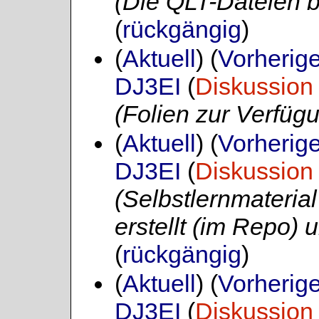
(Die QLT-Dateien b
(
rückgängig
)
(
Aktuell
) (
Vorherig
DJ3EI
(
Diskussion
(Folien zur Verfügu
(
Aktuell
) (
Vorherig
DJ3EI
(
Diskussion
(Selbstlernmateri
erstellt (im Repo) u
(
rückgängig
)
(
Aktuell
) (
Vorherig
DJ3EI
(
Diskussion