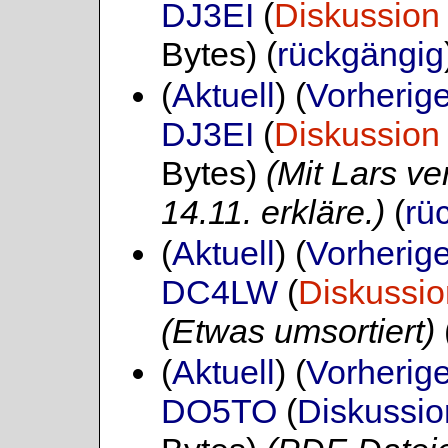
DJ3EI
(
Diskussion
Bytes)
(
rückgängig
(
Aktuell
) (
Vorherig
DJ3EI
(
Diskussion
Bytes)
(Mit Lars v
14.11. erkläre.)
(
rü
(
Aktuell
) (
Vorherig
DC4LW
(
Diskussio
(Etwas umsortiert)
(
Aktuell
) (
Vorherig
DO5TO
(
Diskussio