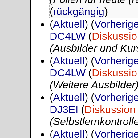
(
rückgängig
)
(
Aktuell
) (
Vorherig
DC4LW
(
Diskussio
(Ausbilder und Kurs
(
Aktuell
) (
Vorherig
DC4LW
(
Diskussio
(Weitere Ausbilder
(
Aktuell
) (
Vorherig
DJ3EI
(
Diskussion
(Selbstlernkontroll
(
Aktuell
) (
Vorherig