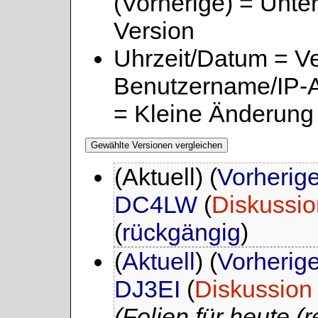
(Vorherige) = Unte
Version
Uhrzeit/Datum = Ver
Benutzername/IP-A
= Kleine Änderung
(Aktuell) (
Vorherig
DC4LW
(
Diskussio
(
rückgängig
)
(
Aktuell
) (
Vorherig
DJ3EI
(
Diskussion
(Folien für heute (r