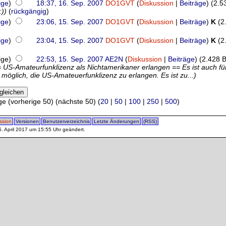
ige
)
18:37, 16. Sep. 2007
DO1GVT
(
Diskussion
|
Beiträge
)
(2.5
:))
(
rückgängig
)
ige
)
23:06, 15. Sep. 2007
DO1GVT
(
Diskussion
|
Beiträge
)
K
(2
ige
)
23:04, 15. Sep. 2007
DO1GVT
(
Diskussion
|
Beiträge
)
K
(2
rige)
22:53, 15. Sep. 2007
AE2N
(
Diskussion
|
Beiträge
)
(2.428 B
= US-Amateurfunklizenz als Nichtamerikaner erlangen == Es ist auch f
möglich, die US-Amateuerfunklizenz zu erlangen. Es ist zu...)
ge (vorherige 50) (nächste 50) (
20
|
50
|
100
|
250
|
500
)
ssion
Versionen
Benutzerverzeichnis
Letzte Änderungen
(RSS)
5. April 2017 um 15:55 Uhr geändert.