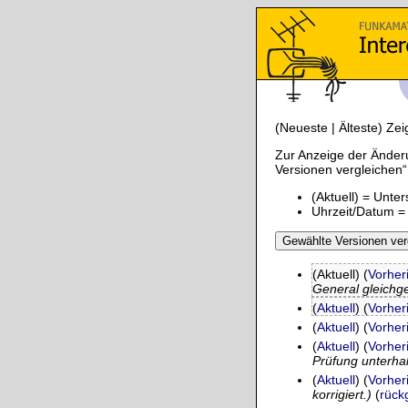
(Neueste | Älteste) Zei
Zur Anzeige der Änder
Versionen vergleichen“ 
(Aktuell) = Unte
Uhrzeit/Datum = 
(Aktuell) (
Vorher
General gleichges
(
Aktuell
) (
Vorher
(
Aktuell
) (
Vorher
(
Aktuell
) (
Vorher
Prüfung unterhal
(
Aktuell
) (
Vorher
korrigiert.)
(
rück