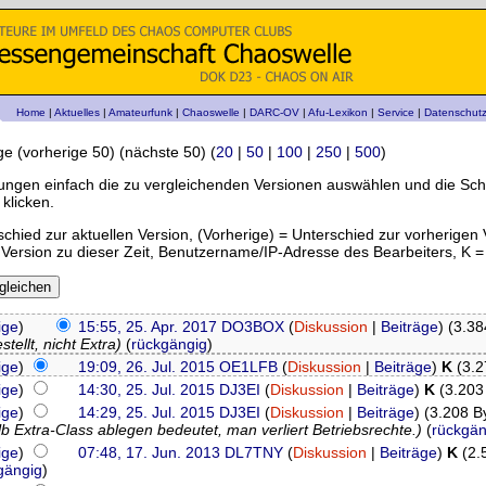
Home
|
Aktuelles
|
Amateurfunk
|
Chaoswelle
|
DARC-OV
|
Afu-Lexikon
|
Service
|
Datenschut
ge (vorherige 50) (nächste 50) (
20
|
50
|
100
|
250
|
500
)
ungen einfach die zu vergleichenden Versionen auswählen und die Sch
klicken.
rschied zur aktuellen Version, (Vorherige) = Unterschied zur vorherigen 
Version zu dieser Zeit, Benutzername/IP-Adresse des Bearbeiters, K 
ige
)
15:55, 25. Apr. 2017
DO3BOX
(
Diskussion
|
Beiträge
)
(3.38
tellt, nicht Extra)
(
rückgängig
)
ige
)
19:09, 26. Jul. 2015
OE1LFB
(
Diskussion
|
Beiträge
)
K
(3.2
ige
)
14:30, 25. Jul. 2015
DJ3EI
(
Diskussion
|
Beiträge
)
K
(3.203
ige
)
14:29, 25. Jul. 2015
DJ3EI
(
Diskussion
|
Beiträge
)
(3.208 B
b Extra-Class ablegen bedeutet, man verliert Betriebsrechte.)
(
rückgän
ige
)
07:48, 17. Jun. 2013
DL7TNY
(
Diskussion
|
Beiträge
)
K
(2.
gängig
)