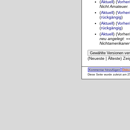
(
Aktuell
) (
Vorher
Nicht Amateuer. 
(
Aktuell
) (
Vorher
(
rückgängig
)
(
Aktuell
) (
Vorher
(
rückgängig
)
(
Aktuell
) (Vorhe
neu angelegt: =
Nichtamerikaner 
(Neueste | Älteste) Zei
Kommentar hinzufügen
Disku
Diese Seite wurde zuletzt am 2