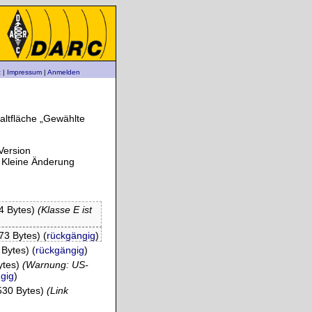
z
|
Impressum
|
Anmelden
altfläche „Gewählte
Version
= Kleine Änderung
4 Bytes)
(Klasse E ist
73 Bytes)
(
rückgängig
)
 Bytes)
(
rückgängig
)
ytes)
(Warnung: US-
gig
)
530 Bytes)
(Link